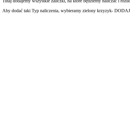
Tutaj dodajemy wszystkie zaliczki, na które będziemy naliczać i rozl
Aby dodać taki Typ naliczenia, wybieramy zielony krzyzyk- DO