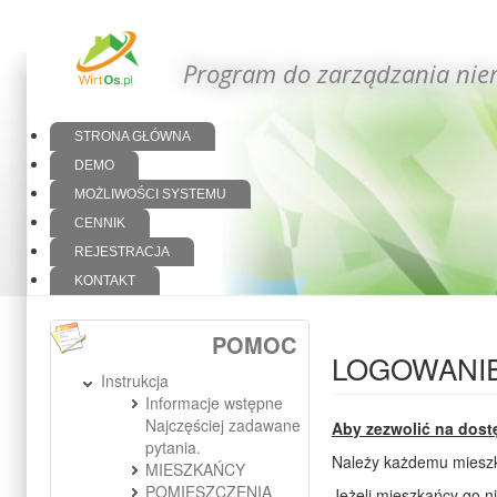
Program do zarządzania nie
STRONA GŁÓWNA
DEMO
MOŻLIWOŚCI SYSTEMU
CENNIK
REJESTRACJA
KONTAKT
POMOC
LOGOWANI
Instrukcja
Informacje wstępne
Najczęściej zadawane
Aby zezwolić na dos
pytania.
Należy każdemu mieszk
MIESZKAŃCY
POMIESZCZENIA
Jeżeli mieszkańcy go n