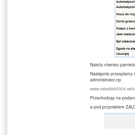
Należy równiez pamiet
Następnie przesyłamy mi
administrator,np:
www.osiedle00004.wirto
Przechodząc na podana
a pod przyciskiem ZA